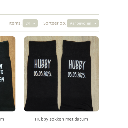
Items:
Sorteer op:
24
Aanbevolen
um
Hubby sokken met datum