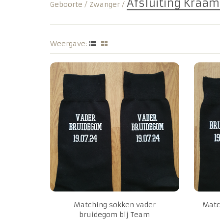
Afsluiting Kraam
Geboorte / Zwanger
/
Weergave:
Matching sokken vader
Matc
bruidegom bij Team