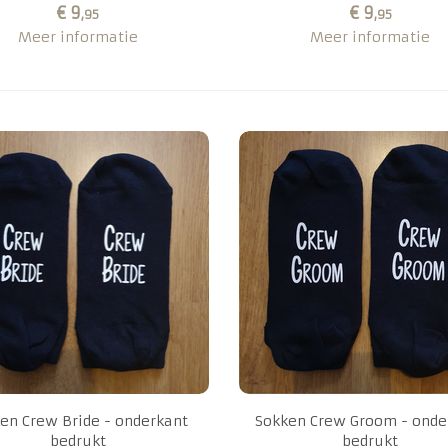
€ 9
€ 9
,95
,95
Meer informatie
Meer informatie
en Crew Bride - onderkant
Sokken Crew Groom - onde
bedrukt
bedrukt