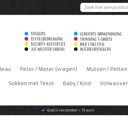
deau
Peter / Meter (vragen)
Mutsen / Petten
Sokken met Tekst
Baby / Kind
Volwasse
Gratis verzenden > 75 euro