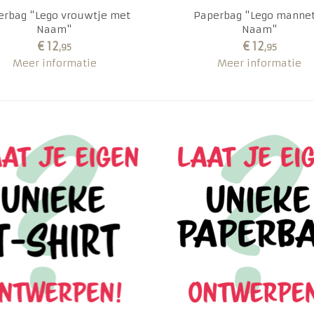
erbag "Lego vrouwtje met
Paperbag "Lego mannet
Naam"
Naam"
€ 12
€ 12
,95
,95
Meer informatie
Meer informatie