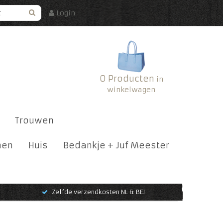
Login
0 Producten
in
winkelwagen
Trouwen
nen
Huis
Bedankje + Juf Meester
Zelfde verzendkosten NL & BE!