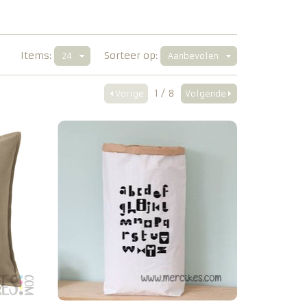
Items:
Sorteer op:
24
Aanbevolen
1 / 8
Vorige
Volgende