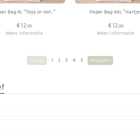
er Bag XL "Toys or not.."
Paper Bag XXL "Hartje
€ 12
€ 12
,95
,95
Meer informatie
Meer informatie
1
2
3
4
5
Vorige
Volgende
ef