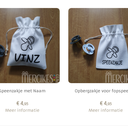
Speenzakje met Naam
Opbergzakje voor fopspee
€ 4
€ 4
,95
,95
Meer informatie
Meer informatie