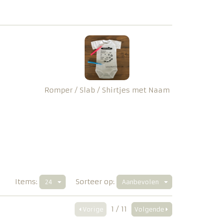
Romper / Slab / Shirtjes met Naam
Items:
Sorteer op:
24
Aanbevolen
1 / 11
Vorige
Volgende