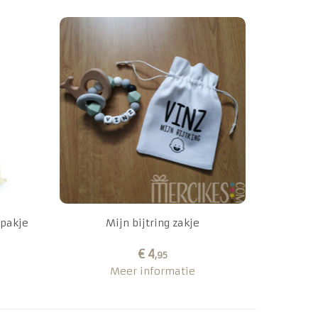
epakje
Mijn bijtring zakje
€ 4
,95
Meer informatie