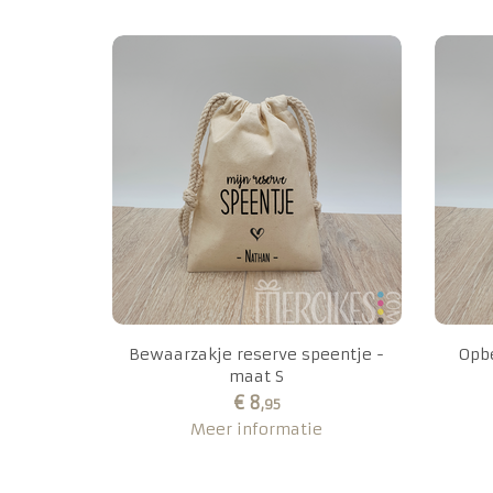
Bewaarzakje reserve speentje -
Opbe
maat S
€ 8
,95
Meer informatie