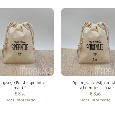
rgzakje Eerste speentje -
Opbergzakje Mijn eers
maat S
schoentjes - maa
€ 8
€ 8
,95
,95
Meer informatie
Meer informatie