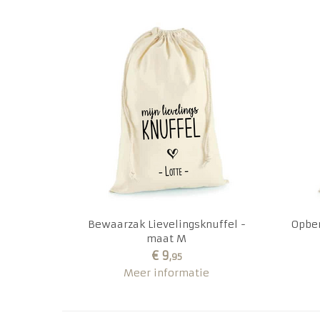
Bewaarzak Lievelingsknuffel -
Opber
maat M
€ 9
,95
Meer informatie