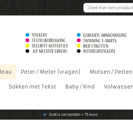
deau
Peter / Meter (vragen)
Mutsen / Petten
Sokken met Tekst
Baby / Kind
Volwasse
Gratis verzenden > 75 euro