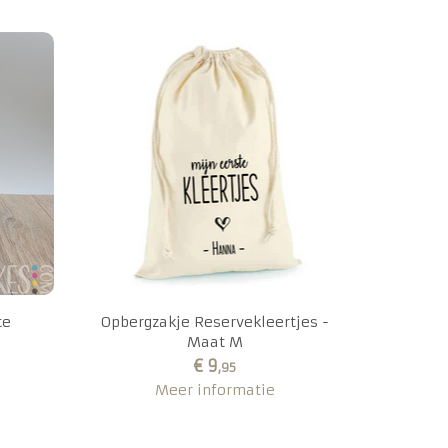
te
Opbergzakje Reservekleertjes -
Maat M
€ 9
,95
Meer informatie