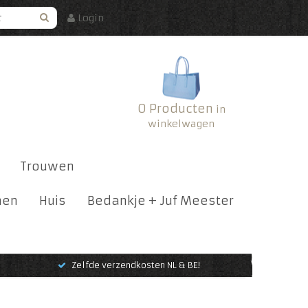
Login
0 Producten
in
winkelwagen
Trouwen
nen
Huis
Bedankje + Juf Meester
Zelfde verzendkosten NL & BE!