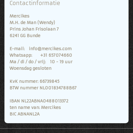
Contactinformatie
Mercikes
M.H. de Man (Wendy)
Prins Johan Frisolaan 7
6241 GG Bunde
E-mail: info@mercikes.com
Whatsapp: +31 657074660
Ma / di / do / vrij: 10 - 19 uur
Woensdag gesloten
KvK nummer: 66739845
BTW nummer NL001834788B67
IBAN NL22ABNA0488013372
ten name van: Mercikes
BIC ABNANL2A