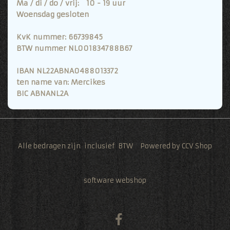
Ma / di / do / vrij: 10 - 19 uur
Woensdag gesloten
KvK nummer: 66739845
BTW nummer NL001834788B67
IBAN NL22ABNA0488013372
ten name van: Mercikes
BIC ABNANL2A
Alle bedragen zijn inclusief BTW Powered by CCV Shop
software webshop