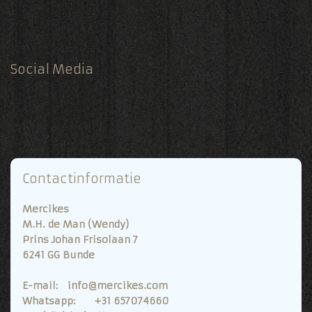
Social Media
Contactinformatie
Mercikes
M.H. de Man (Wendy)
Prins Johan Frisolaan 7
6241 GG Bunde
E-mail: info@mercikes.com
Whatsapp: +31 657074660