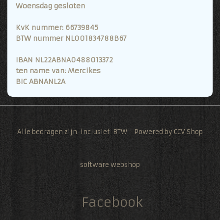
Woensdag gesloten
KvK nummer: 66739845
BTW nummer NL001834788B67
IBAN NL22ABNA0488013372
ten name van: Mercikes
BIC ABNANL2A
Alle bedragen zijn inclusief BTW Powered by CCV Shop
software webshop
Facebook