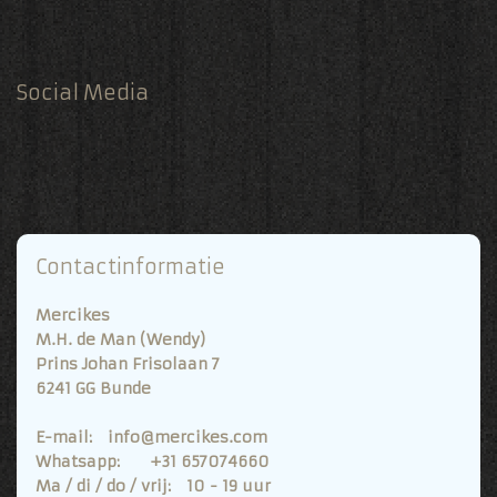
Social Media
Contactinformatie
Mercikes
M.H. de Man (Wendy)
Prins Johan Frisolaan 7
6241 GG Bunde
E-mail: info@mercikes.com
Whatsapp: +31 657074660
Ma / di / do / vrij: 10 - 19 uur