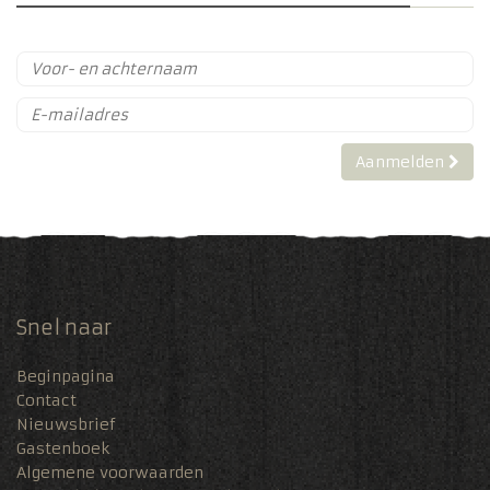
Aanmelden
Snel naar
Beginpagina
Contact
Nieuwsbrief
Gastenboek
Algemene voorwaarden