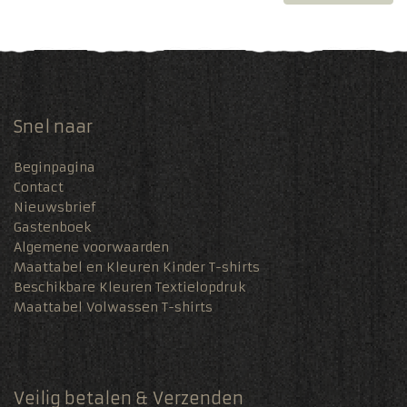
Snel naar
Beginpagina
Contact
Nieuwsbrief
Gastenboek
Algemene voorwaarden
Maattabel en Kleuren Kinder T-shirts
Beschikbare Kleuren Textielopdruk
Maattabel Volwassen T-shirts
Veilig betalen & Verzenden