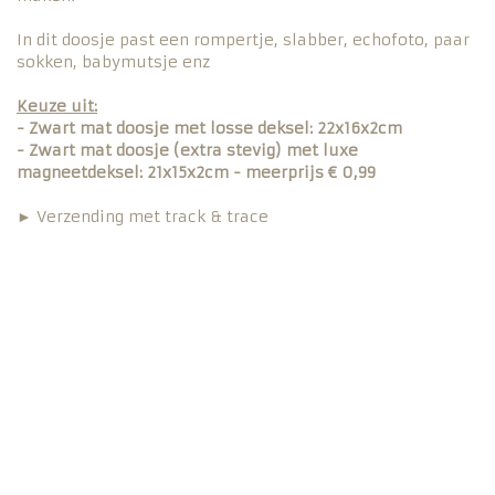
In dit doosje past een rompertje, slabber, echofoto, paar
sokken, babymutsje enz
Keuze uit:
- Zwart mat doosje met losse deksel: 22x16x2cm
- Zwart mat doosje (extra stevig) met luxe
magneetdeksel: 21x15x2cm - meerprijs € 0,99
► Verzending met track & trace
Peter en meter vragen, meter en peter vragen, peter en
meter vragen geschenk, creatieve ideeën om peter meter
te vragen, peetoom cadeau, peetvader, peetoom vragen,
wil jij mijn peetoom zijn, wil jij mijn peettante zijn
cadeau, wil jij mijn peettante worden, cadeau verjaardag
peettante, peetouders vragen, wil jij mijn meter zijn
cadeau, cadeau meter en peter doop, cadeau meter en
peter geboorte, meter en petergeschenken, orginele
meter en petergeschenken, voor de liefste meter cadeau,
peter en meter geschenken omline, voor de iefste peter,
doosje met een vraag meter, doosje wil jij mijn meter