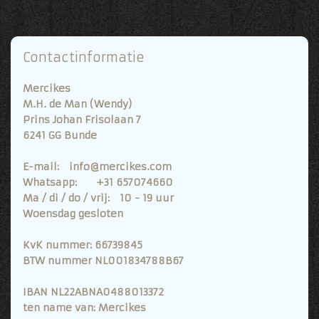
Contactinformatie
Mercikes
M.H. de Man (Wendy)
Prins Johan Frisolaan 7
6241 GG Bunde
E-mail: info@mercikes.com
Whatsapp: +31 657074660
Ma / di / do / vrij: 10 - 19 uur
Woensdag gesloten
KvK nummer: 66739845
BTW nummer NL001834788B67
IBAN NL22ABNA0488013372
ten name van: Mercikes