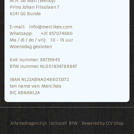
M.H. de Man (Wendy)
Prins Johan Frisolaan 7
6241 GG Bunde
E-mail: info@mercikes.com
Whatsapp: +31 657074660
Ma / di / do / vrij: 10 - 19 uur
Woensdag gesloten
KvK nummer: 66739845
BTW nummer NL001834788B67
IBAN NL22ABNA0488013372
ten name van: Mercikes
BIC ABNANL2A
Alle bedragen zijn inclusief BTW Powered by CCV Shop