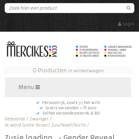
Login
0 Producten
in winkelwagen
Menu
Persoonlijk, zoals jij het wilt!
Gratis verzenden > 75 euro
Zelfde verzendkosten NL & BE!
Geboorte / Zwanger
/
Ik word Grote Broer/ Zus/Neef/Nicht
/
Zusje loading... - Gender Reveal