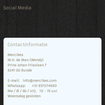
Social Media
Contactinformatie
Mercikes
M.H. de Man (Wendy)
Prins Johan Frisolaan 7
6241 GG Bunde
E-mail: info@mercikes.com
Whatsapp: +31 657074660
Ma / di / do / vrij: 10 - 19 uur
Woensdag gesloten