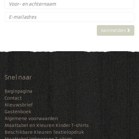
Aanmelden
Snel naar
Beginpagina
Contact
Nieuwsbrief
Gastenboek
Algemene voorwaarden
Maattabel en Kleuren Kinder T-shirts
Beschikbare Kleuren Textielopdruk
Maattabel Volwassen T-shirts