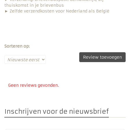
thuiskomst in je brievenbus
► Zelfde verzendkosten voor Nederland als België
ouders vertellen verloving, leuk idee bruiloft, cadeau
moeder van de bruid, cadeau moeder van de bruidegom,
tas voor moeder bruiloft, cadeauidee moeder, orgineel
kado moeder bruiloft
Sorteren op:
Review toevoegen
Geen reviews gevonden.
Inschrijven voor de nieuwsbrief